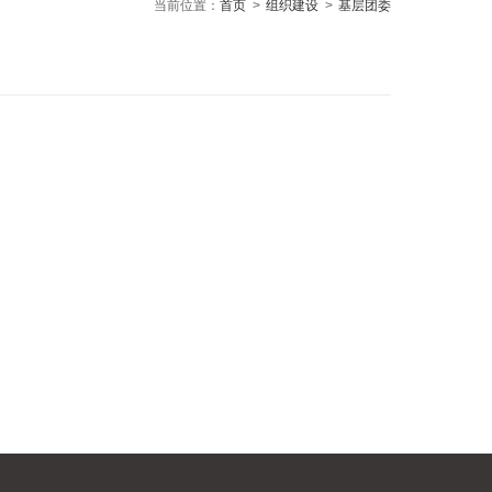
当前位置：
首页
>
组织建设
>
基层团委