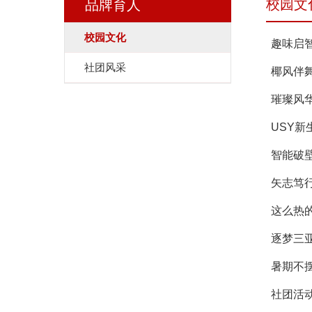
校园文
品牌育人
校园文化
趣味启
社团风采
椰风伴
璀璨风
USY
智能破壁
矢志笃
这么热的
逐梦三
暑期不
社团活动