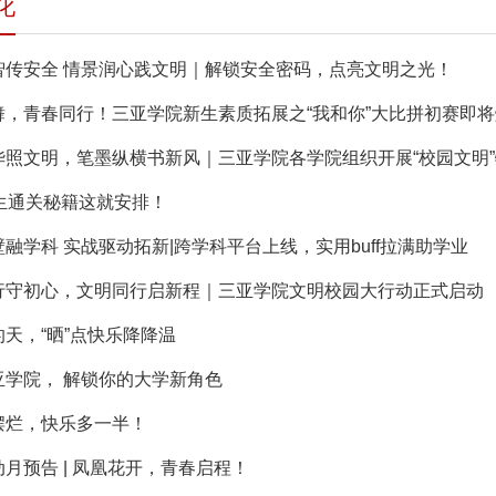
化
智传安全 情景润心践文明｜解锁安全密码，点亮文明之光！
舞，青春同行！三亚学院新生素质拓展之“我和你”大比拼初赛即
华照文明，笔墨纵横书新风｜三亚学院各学院组织开展“校园文明
新生通关秘籍这就安排！
融学科 实战驱动拓新|跨学科平台上线，实用buff拉满助学业
行守初心，文明同行启新程｜三亚学院文明校园大行动正式启动
天，“晒”点快乐降降温
亚学院， 解锁你的大学新角色
摆烂，快乐多一半！
月预告 | 凤凰花开，青春启程！