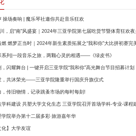
化
 操场奏响 | 魔乐琴社邀你共赴音乐狂欢
百川，启“南”风盛宴｜2024年三亚学院第七届吃货节暨体育狂欢
燃 燃梦正当时｜2024年新生素质拓展之“我和你”大比拼初赛完
影系列|一段音乐之旅，两颗心灵的相遇——《绿皮书》
，闪耀舞台 | 一键开启三亚学院“我和你”高光舞台节目招募计划
世，共沐荣光——三亚学院隆重举行国庆升旗仪式
力，传旧物情，记录跳蚤市场的每时每刻!
点学科建设 共塑大学文化生态 三亚学院召开首场学科-专业-课程
理学院举办第十二届多彩·旅游嘉年华
文化】大学友谊