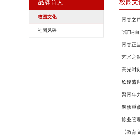
校园文
品牌育人
校园文化
青春之声
社团风采
“海”纳
青春正当
艺术之
高光时刻
欣逢盛
聚青年
聚焦重
旅业管
【教育