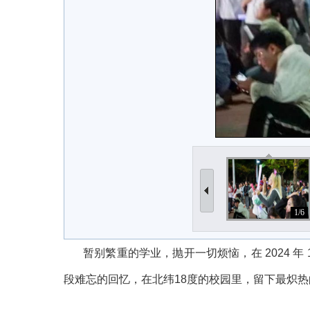
1/6
暂别繁重的学业，抛开一切烦恼，在
2024
年
段难忘的回忆，在北纬
18
度的校园里，留下最炽热