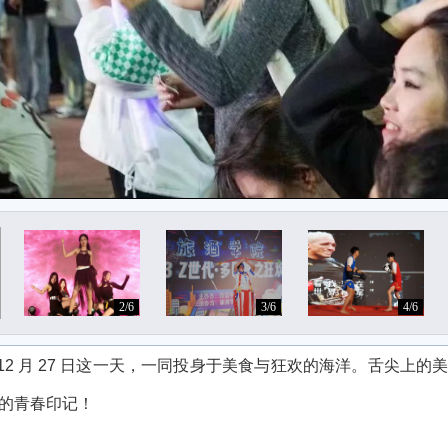
2/6
3/6
4/6
12
月
27
日这一天，一同投身于美食与狂欢的海洋。舌尖上的
的青春印记！