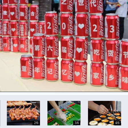
2/6
3/6
4/6