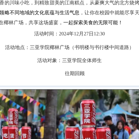
香的川味小吃，到精致甜美的江南糕点，从豪爽大气的北方烧
领略不同地域的文化底蕴与生活气息
，让你在校园中就能尽享
在椰林广场，共享这场盛宴，
一起探索美食的无限可能！
活动时间：
2024
年
12
月
27
日
12:30
活动地点：三亚学院椰林广场（书明楼与书行楼中间道路）
活动对象：三亚学院全体师生
往期回顾