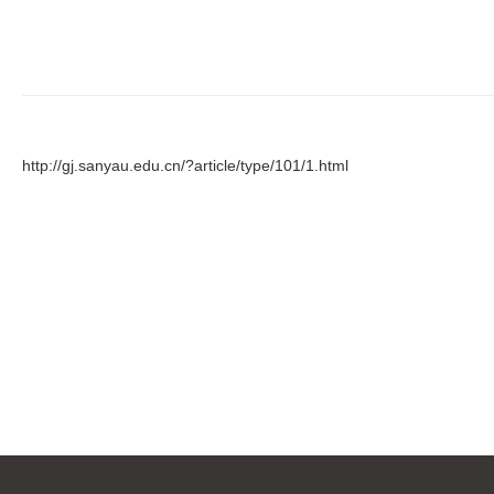
http://gj.sanyau.edu.cn/?article/type/101/1.html