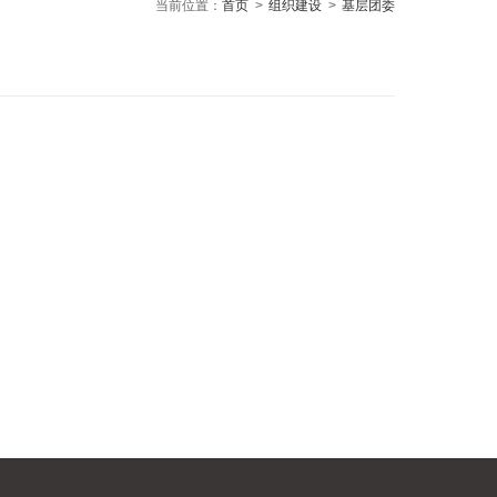
当前位置：
首页
>
组织建设
>
基层团委