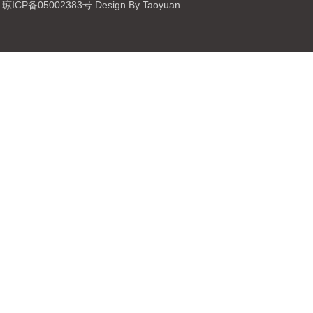
琼ICP备05002383号 Design By Taoyuan