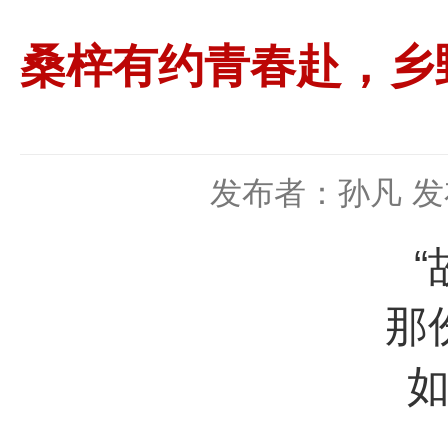
桑梓有约青春赴，乡
发布者：孙凡
发
那