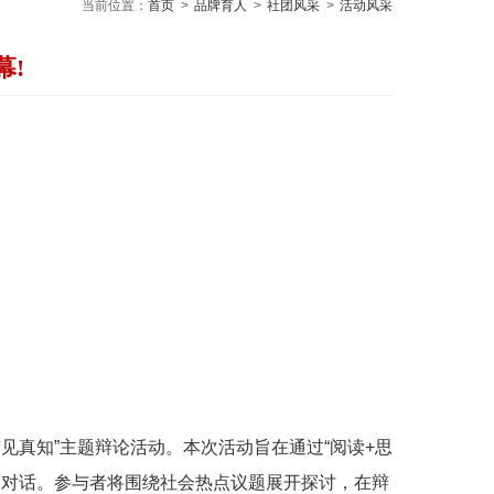
当前位置：
首页
>
品牌育人
>
社团风采
>
活动风采
幕!
见真知”主题辩论活动。本次活动旨在通过“阅读+思
度对话。参与者将围绕社会热点议题展开探讨，在辩