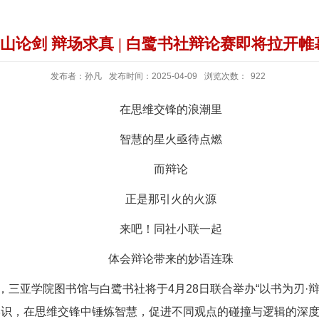
山论剑 辩场求真 | 白鹭书社辩论赛即将拉开帷
发布者：孙凡
发布时间：2025-04-09
浏览次数：
922
在思维交锋的浪潮里
智慧的星火亟待点燃
而辩论
正是那引火的火源
来吧！同社小联一起
体会辩论带来的妙语连珠
三亚学院图书馆与白鹭书社将于4月28日联合举办“以书为刃·辩
学识，在思维交锋中锤炼智慧，促进不同观点的碰撞与逻辑的深