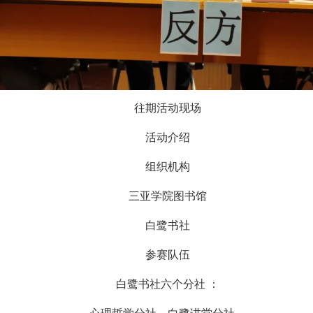
往期活动现场
活动介绍
组织机构
三亚学院图书馆
白鹭书社
参赛队伍
白鹭书社六个分社 ：