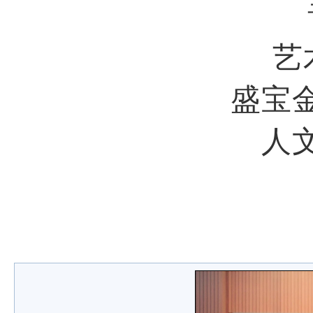
艺
盛宝
人