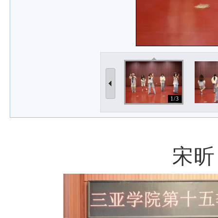
1/3
宋昕