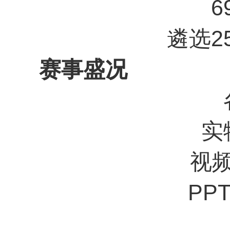
6
遴选
2
赛事盛况
实
视
PP