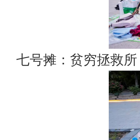
七号摊：贫穷拯救所