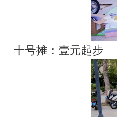
十号摊：壹元起步