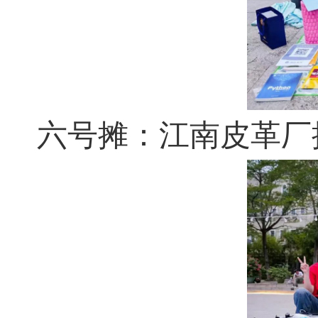
六号摊：江南皮革厂