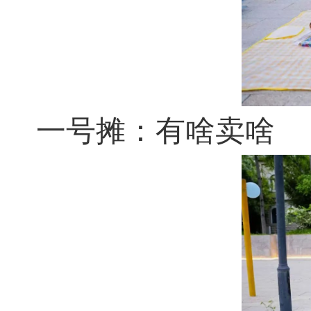
一号摊：有啥卖啥