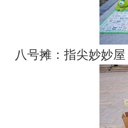
八号摊：指尖妙妙屋