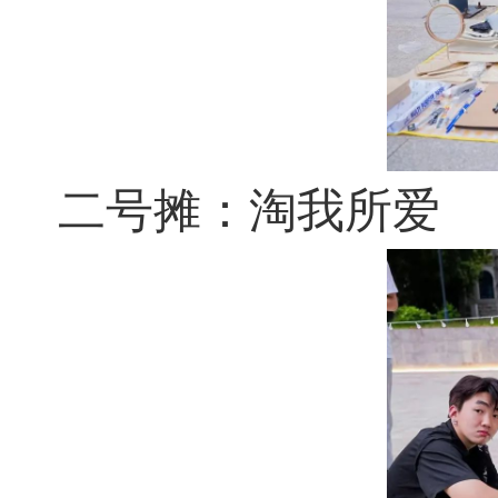
二号摊：淘我所爱