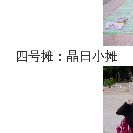
四号摊：晶日小摊