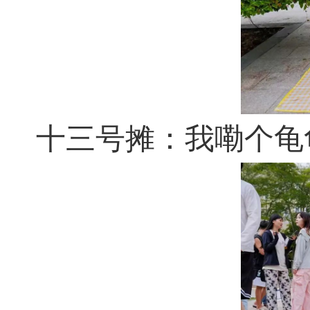
十三号摊：我嘞个龟