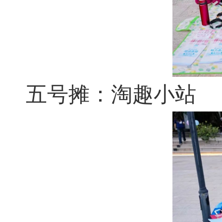
五号摊：淘趣小站