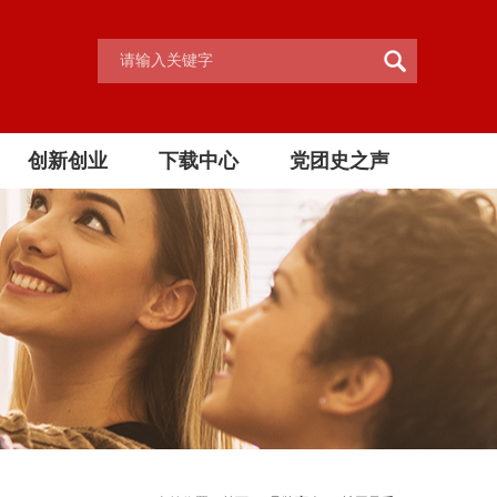
创新创业
下载中心
党团史之声