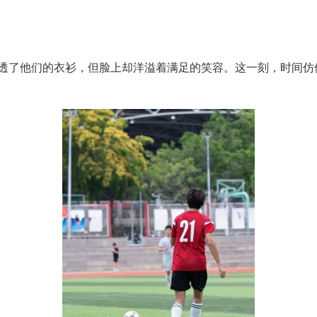
透了他们的衣衫，但脸上却洋溢着满足的笑容。这一刻，时间仿