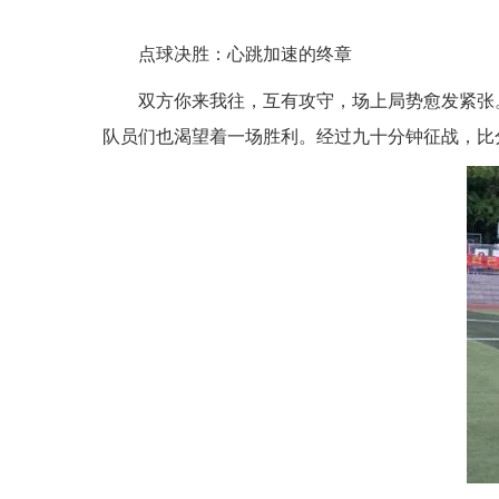
点球决胜：心跳加速的终章
双方你来我往，互有攻守，场上局势愈发紧张
队员们也渴望着一场胜利。经过九十分钟征战，比