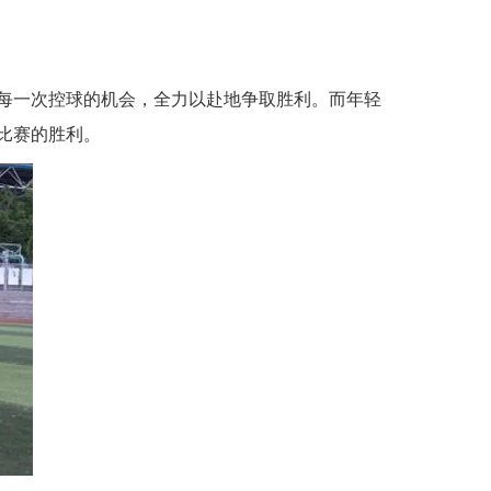
每一次控球的机会，全力以赴地争取胜利。而年轻
比赛的胜利。