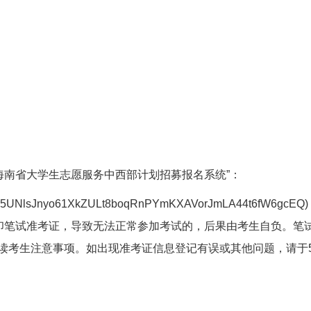
年海南省大学生志愿服务中西部计划招募报名系统”：
ogin/dw=3085UNlsJnyo61XkZULt8boqRnPYmKXAVorJmLA
打印笔试准考证，导致无法正常参加考试的，后果由考生自负。笔
读考生注意事项。如出现准考证信息登记有误或其他问题，请于5