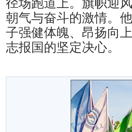
径场跑道上。旗帜迎
朝气与奋斗的激情。
子强健体魄、昂扬向
志报国的坚定决心。