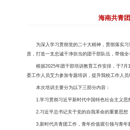
海南共青团
为深入学习贯彻党的二十大精神，贯彻落实习
质，打造一支忠诚干净担当的团干部队伍，带领全
根据2025年团干部培训教育工作安排，于7
委工作人员艾力参加专题培训，提升我校工作人员
本次培训主要分为以下三部分内容：
1.学习贯彻习近平新时代中国特色社会主义
2.习近平总书记关于党的自我革命的重要思
3.新时代共青团工作，青年价值观引领与青