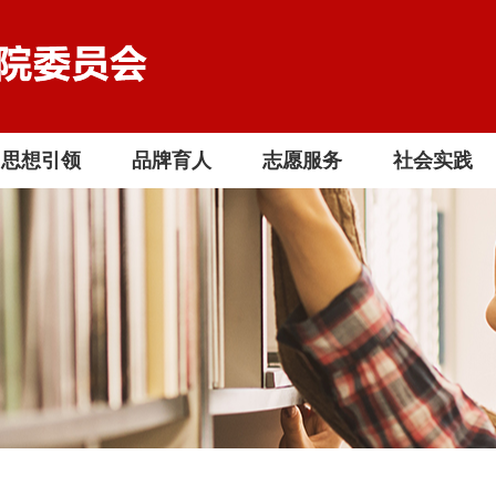
思想引领
品牌育人
志愿服务
社会实践