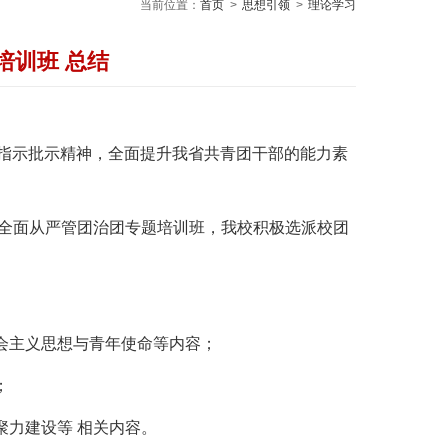
当前位置：
首页
>
思想引领
>
理论学习
培训班 总结
指示批示精神，全面提升我省共青团干部的能力素
升暨全面从严管团治团专题培训班，我校积极选派校团
会主义思想与青年使命等内容；
；
聚力建设等 相关内容。