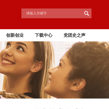
创新创业
下载中心
党团史之声