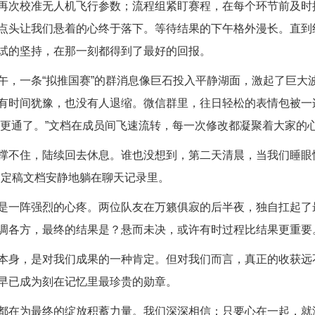
再次校准无人机飞行参数；流程组紧盯赛程，在每个环节前及时
点头让我们悬着的心终于落下。等待结果的下午格外漫长。直到组
试的坚持，在那一刻都得到了最好的回报。
午，一条“拟推国赛”的群消息像巨石投入平静湖面，激起了巨大
有时间犹豫，也没有人退缩。微信群里，往日轻松的表情包被一
逻辑更通了。”文档在成员间飞速流转，每一次修改都凝聚着大家的
撑不住，陆续回去休息。谁也没想到，第二天清晨，当我们睡眼
版的定稿文档安静地躺在聊天记录里。
是一阵强烈的心疼。两位队友在万籁俱寂的后半夜，独自扛起了
调各方，最终的结果是？悬而未决，或许有时过程比结果更重要
本身，是对我们成果的一种肯定。但对我们而言，真正的收获远
早已成为刻在记忆里最珍贵的勋章。
都在为最终的绽放积蓄力量。我们深深相信：只要心在一起，就