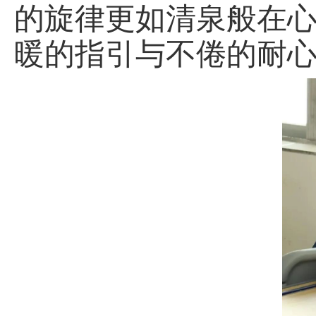
的旋律更如清泉般在
暖的指引与不倦的耐