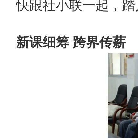
快跟社小联一起，踏
新课细筹 跨界传薪