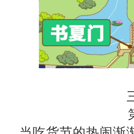
当吃货节的热闹渐