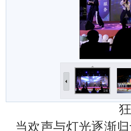
1/4
当欢声与灯光逐渐归