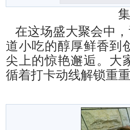
在这场盛大聚会中，
道小吃的醇厚鲜香到
尖上的惊艳邂逅。大
循着打卡动线解锁重