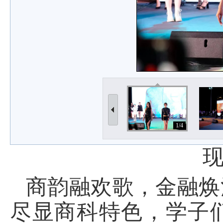
1/4
商韵融欢歌，金融焕
尽显商科特色，学子