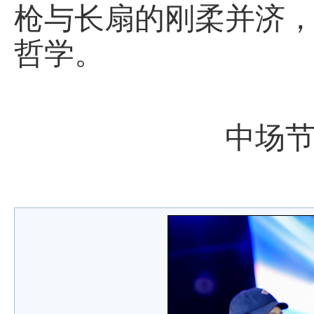
枪与长扇的刚柔并济
哲学。
中场