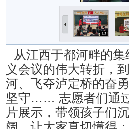
1/3
从江西
于都河畔
的集
义会议的伟大转折，
河、
飞夺泸定桥
的奋
坚守…… 志愿者们通
片展示，带领孩子们
阔，让大家真切懂得