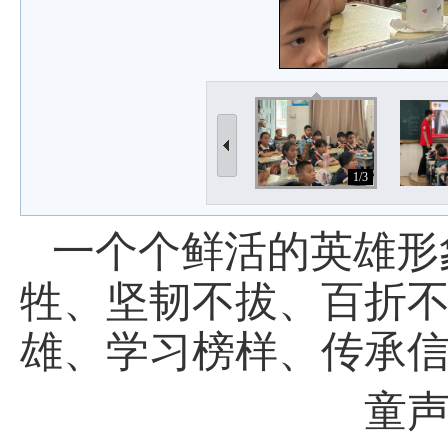
1/3
一个个鲜活的英雄形
牲、坚韧不拔、百折不
雄、学习榜样、传承
童