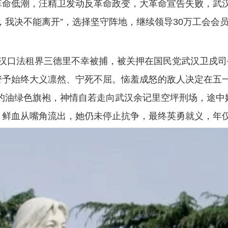
革命低潮，汪精卫发动反革命政变，大革命宣告失败，武
，我决不能离开”，选择坚守阵地，继续领导30万工会会
予在汉口法租界三德里不幸被捕，被关押在国民党武汉卫戍
警予始终大义凛然、宁死不屈。恼羞成怒的敌人决定在五
婚时的油绿色旗袍，神情自若走向武汉余记里空坪刑场，途
鲜血从嘴角流出，她仍未停止抗争，最终英勇就义，年仅