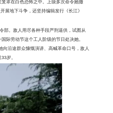
汉笼罩在白色恐怖之中。上级多次命令她撤
员开展地下斗争，还坚持编辑发行《长江》
司令部。敌人用尽各种手段严刑逼供，试图从
一国际劳动节这个工人阶级的节日处决她。
中她向沿途群众慷慨演讲、高喊革命口号，敌人
33岁。