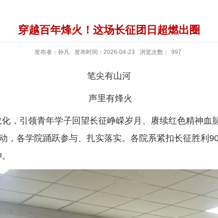
穿越百年烽火！这场长征团日超燃出圈
发布者：孙凡
发布时间：2026-04-23
浏览次数：
997
笔尖有山河
声里有烽火
效化，引领青年学子回望长征峥嵘岁月、赓续红色精神血脉
活动，各学院踊跃参与、扎实落实。各院系紧扣长征胜利9
神。