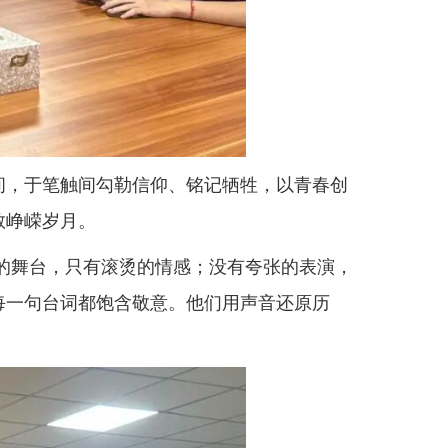
间，于笔触间勾勒信仰、铭记牺牲，以青春创
敬峥嵘岁月。
丽的舞台，只有滚烫的情感；没有夸张的表演，
每一句台词都饱含敬意。他们用声音还原历