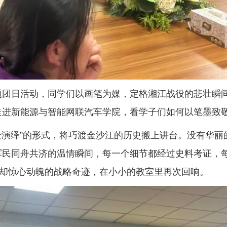
题团日活动，同学们以画笔为媒，定格湘江战役的悲壮瞬
走进新能源与智能网联汽车学院，看学子们如何以笔墨致
景演绎”的形式，将巧渡金沙江的历史搬上讲台。没有华
军民同舟共济的温情瞬间，每一个细节都经过史料考证，
”却惊心动魄的战略奇迹，在小小的教室里再次回响。