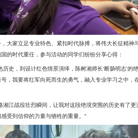
，大家立足专业特色、紧扣时代脉搏，将伟大长征精神与
强国的时代重任，参与活动的同学们纷纷分享心得：
色历史，到设计红色情景演绎，陈树湘师长‘断肠明志’的
口号，我要将红军向死而生的勇气，融入专业学习之中，
定格湘江战役壮烈瞬间，让我对这段绝境突围的历史有了更
感受到信仰的力量与牺牲的重量。”