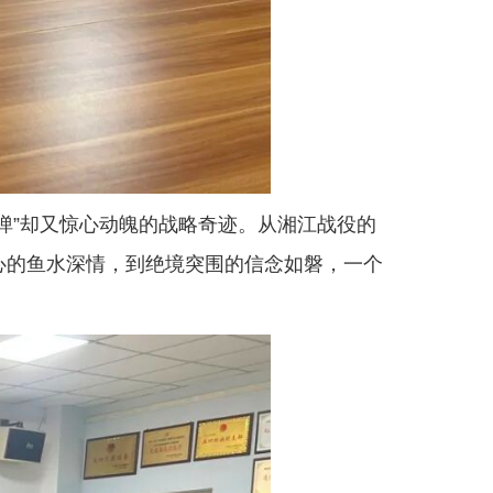
弹”却又惊心动魄的战略奇迹。从湘江战役的
心的鱼水深情，到绝境突围的信念如磐，一个