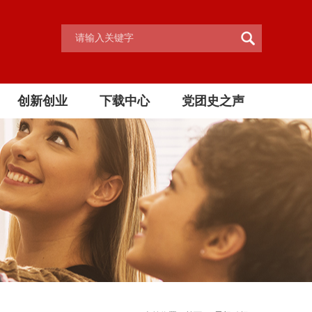
创新创业
下载中心
党团史之声