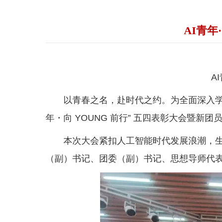
AI青年
A
以青春之名，赴时代之约。为全面深入学
年・向 YOUNG 前行” 五四表彰大会暨新
本次大会紧扣人工智能时代发展浪潮，
（副）书记、团委（副）书记、思想导师代