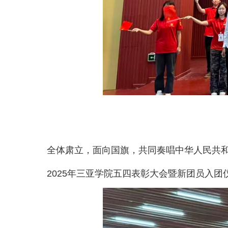
全体肃立，面向国旗，共同奏唱中华人民共
2025年三亚学院五四表彰大会暨新团员入