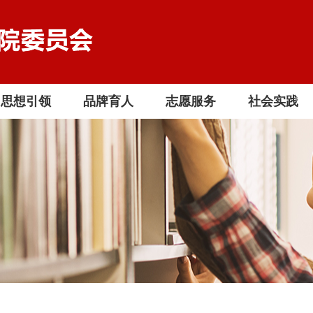
思想引领
品牌育人
志愿服务
社会实践