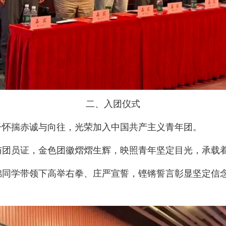
二、入团仪式
子怀揣赤诚与向往，光荣加入中国共产主义青年团。
与团员证，金色团徽熠熠生辉，映照青年坚定目光，承载
锦同学带领下高举右拳、庄严宣誓，铿锵誓言彰显坚定信