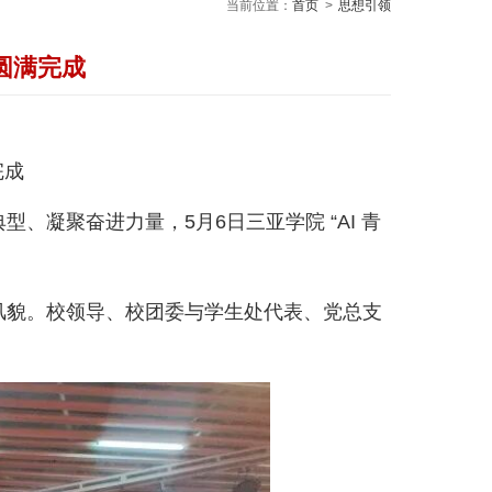
当前位置：
首页
>
思想引领
式圆满完成
完成
凝聚奋进力量，5月6日三亚学院 “AI 青
风貌。校领导、校团委与学生处代表、党总支