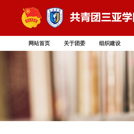
网站首页
关于团委
组织建设