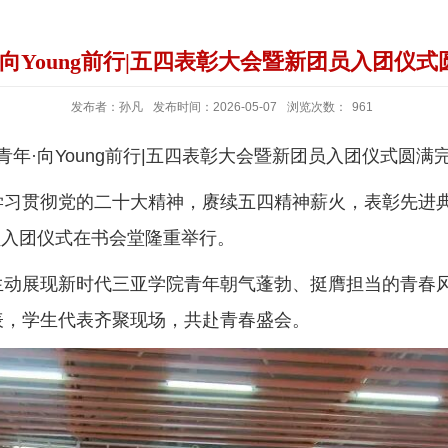
·向Young前行|五四表彰大会暨新团员入团仪
发布者：孙凡
发布时间：2026-05-07
浏览次数：
961
I青年·向Young前行|五四表彰大会暨新团员入团仪式圆满
习贯彻党的二十大精神，赓续五四精神薪火，表彰先进典型、
团员入团仪式在书会堂隆重举行。
生动展现新时代三亚学院青年朝气蓬勃、挺膺担当的青春
表，学生代表齐聚现场，共赴青春盛会。