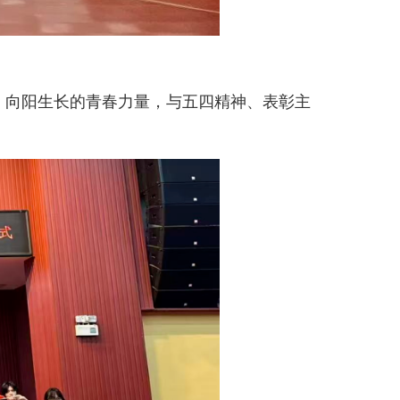
、向阳生长的青春力量，与五四精神、表彰主