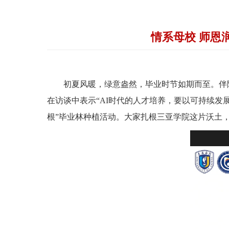
情系母校 师恩
初夏风暖，绿意盎然，毕业时节如期而至。伴
在访谈中表示“AI时代的人才培养，要以可持续发
根”毕业林种植活动。大家扎根三亚学院这片沃土