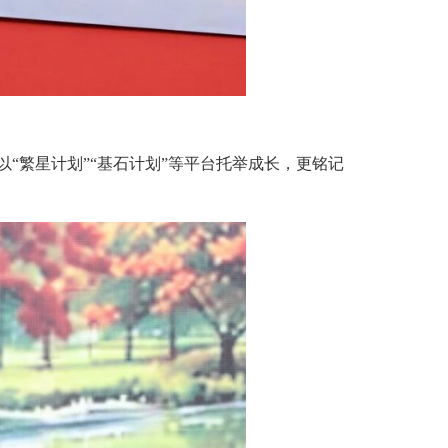
“繁星计划”“基石计划”等平台托举成长，更铭记