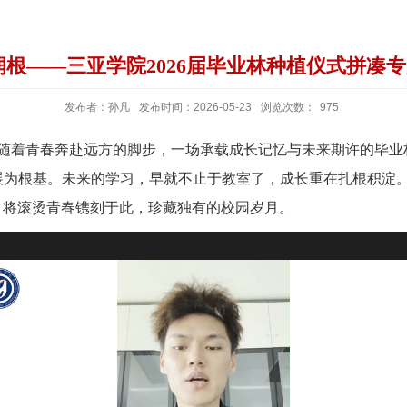
润根——三亚学院2026届毕业林种植仪式拼凑
发布者：孙凡
发布时间：2026-05-23
浏览次数：
975
随着青春奔赴远方的脚步，一场承载成长记忆与未来期许的毕业
展为根基。未来的学习，早就不止于教室了，成长重在扎根积淀。”
，将滚烫青春镌刻于此，珍藏独有的校园岁月。