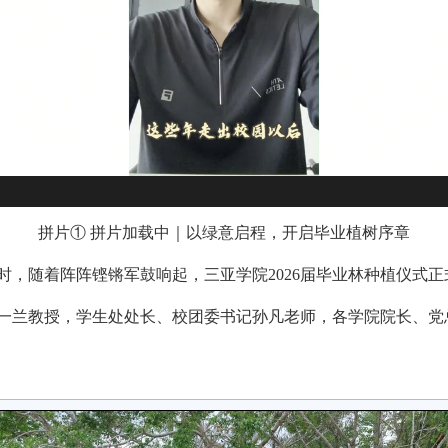
拼片① 拼片加载中｜以绿意启程，开启毕业植树序章
4时，随着阵阵铿锵军鼓响起，三亚学院2026届毕业林种植仪式
一兰教授，学生处处长、校团委书记孙凡老师，各学院院长、党总