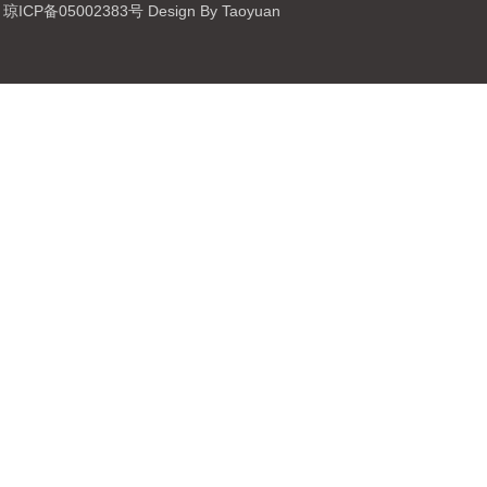
琼ICP备05002383号 Design By Taoyuan