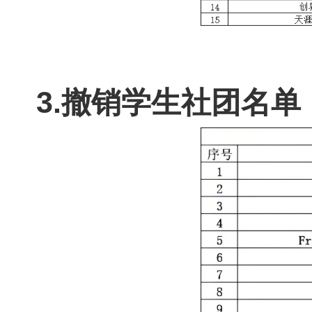
3.撤销学生社团名单