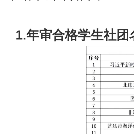
1.年审合格学生社团