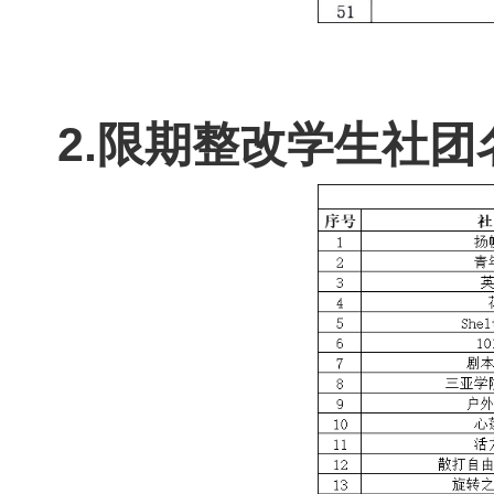
2.限期整改学生社团