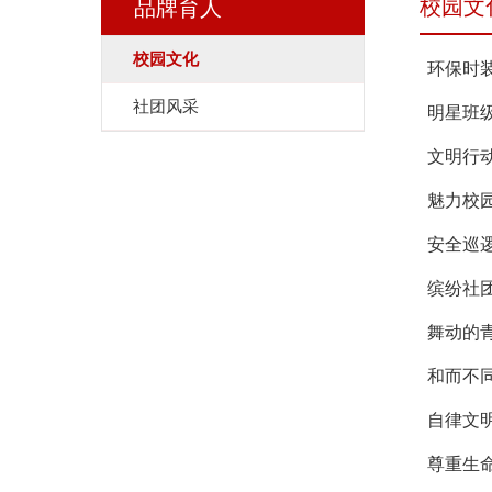
校园文
品牌育人
校园文化
环保时
社团风采
明星班级
文明行
魅力校园
安全巡
缤纷社团
舞动的
和而不
自律文
尊重生