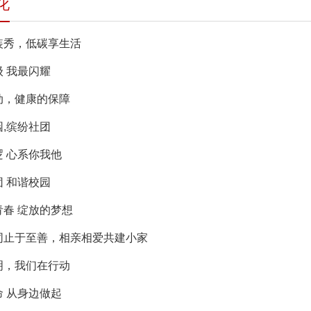
化
装秀，低碳享生活
 我最闪耀
动，健康的保障
,缤纷社团
逻 心系你我他
 和谐校园
青春 绽放的梦想
同止于至善，相亲相爱共建小家
明，我们在行动
命 从身边做起